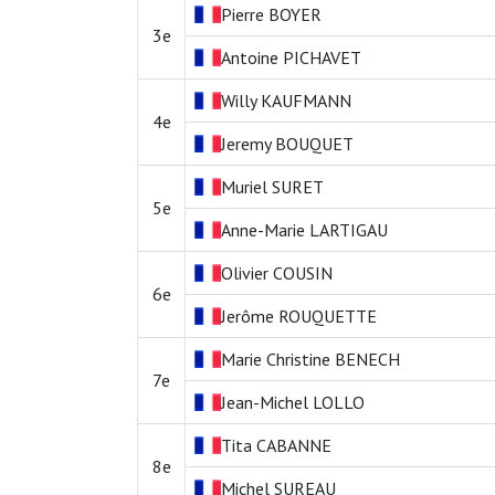
Pierre
BOYER
3e
Antoine
PICHAVET
Willy
KAUFMANN
4e
Jeremy
BOUQUET
Muriel
SURET
5e
Anne-Marie
LARTIGAU
Olivier
COUSIN
6e
Jerôme
ROUQUETTE
Marie Christine
BENECH
7e
Jean-Michel
LOLLO
Tita
CABANNE
8e
Michel
SUREAU