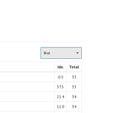
Brut
Idx.
Total
-0.5
33
37.5
33
21.4
34
11.0
34